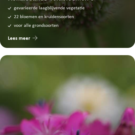
Handelsonderneming Vlamings
gevarieerde laagblijvende vegetatie
Steenbergen
22 bloemen en kruidensoorten
Hanol BV
voor alle grondsoorten
Vaassen
Lees meer
Henk Koopstra Handelsonderneming
Wolvega
Houthandel J. van der Krol
Bilthoven
Innogreen
Werkendam
Jabaay B.V.
Barendrecht
Kiemkracht