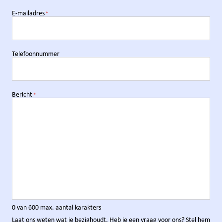
E-mailadres
WPA-Robertus Apeldoorn
*
Apeldoorn
WPA-Robertus Dedemsvaart
Telefoonnummer
Dedemsvaart
WPA-Robertus Schagerbrug
Bericht
*
Schagerbrug
WPA-Robertus Warffum
Warffum
WPA-Robertus Westerbork
Westerbork
WPA-Robertus Winschoten
Winschoten
0 van 600 max. aantal karakters
Laat ons weten wat je bezighoudt. Heb je een vraag voor ons? Stel hem