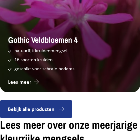
Oost-, West- en Middelbeers
Klaver Graszoden
Twisk
Gothic Veldbloemen 4
Kuypers Graszoden
natuurlijk kruidenmengsel
Biezenmortel
16 soorten kruiden
Midland Voeders V.O.F.
geschikt voor schrale bodems
Terschuur
Lees meer
P. de Lange
Woudenberg
Bekijk alle producten
Pieter Roefs
Soerendonk
Lees meer over onze meerjarige
kleurrijke mengsels
Profytodsd Dokkum