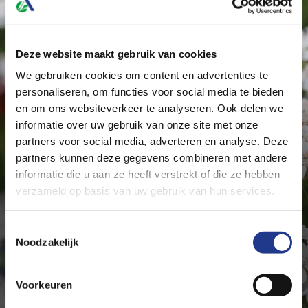
Cevaal
Grijpskerke
Deze website maakt gebruik van cookies
De Schuur Kootwijkerbroek
We gebruiken cookies om content en advertenties te
Kootwijkerbroek
personaliseren, om functies voor social media te bieden
en om ons websiteverkeer te analyseren. Ook delen we
de vakhandel
informatie over uw gebruik van onze site met onze
Schimmert
partners voor social media, adverteren en analyse. Deze
partners kunnen deze gegevens combineren met andere
Dekker Granen en Meststof B.V.
informatie die u aan ze heeft verstrekt of die ze hebben
St. Maartensbrug
verzameld op basis van uw gebruik van hun services.
Romantic Veldbloemen 2
Den Haan Tuintechniek
Toestemmingsselectie
zachte romantische kleuren
Rijnsburg
Noodzakelijk
31 bloemen en kruidensoorten
Ellermann Graszoden
halfhoge vegetatie
Emmer-Compascuum
Voorkeuren
Lees meer