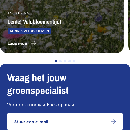
15 april 2026
Telermaat Zundert
Zundert
Lente! Veldbloementijd!
KENNIS VELDBLOEMEN
Thomassen Plant Protection
Margraten
Lees meer
Van Iperen ‘s-Gravenpolder
's-Gravenpolder
Vraag het jouw
Van Iperen De Lier
De Lier
groenspecialist
Van Iperen Dronten
Voor deskundig advies op maat
Dronten
Van Iperen Klazienaveen
Stuur een e-mail
Klazienaveen