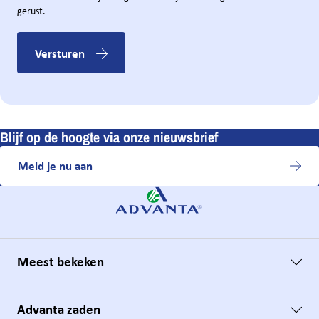
gerust.
Zaadhandel Bulter
De Lutte
Versturen
Zaadhandel Neutkens
Vessem
Blijf op de hoogte via onze nieuwsbrief
Meld je nu aan
Meest bekeken
Advanta zaden