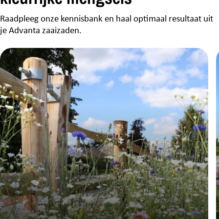
Dokkum
Raadpleeg onze kennisbank en haal optimaal resultaat uit
Profytodsd Emmeloord
je Advanta zaaizaden.
Emmeloord
Profytodsd Swifterbant
Swifterbant
Profytodsd Uithuizen
Uithuizen
Schieven Gewasbescherming & Zaden
Wijnbergen
Telermaat Boskoop
Boskoop
Telermaat Hengelo
Hengelo