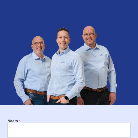
Van Iperen Oude Tonge
Oude Tonge
Van Iperen Westmaas
Westmaas
Van Schagen Santpoort
Santpoort
W. van Maanen
Barneveld
Wildeboer B.V.
Nieuwleusen
Naam
*
Willems Balgoy
Balgoy