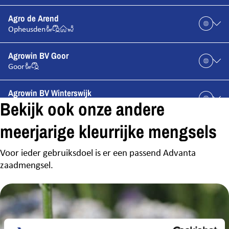
Agro de Arend
Opheusden
Agrowin BV Goor
Goor
Agrowin BV Winterswijk
Bekijk ook onze andere
Winterswijk
meerjarige kleurrijke mengsels
AgruniekRijnvallei Plant B.V
AgruniekRijnvallei Plant B.V
Voor ieder gebruiksdoel is er een passend Advanta
zaadmengsel.
BUMA handel
Nijemirdum
CAV Agrotheek
Wieringerwerf